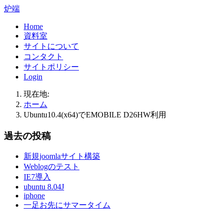
炉端
Home
資料室
サイトについて
コンタクト
サイトポリシー
Login
現在地:
ホーム
Ubuntu10.4(x64)でEMOBILE D26HW利用
過去の投稿
新規joomlaサイト構築
Weblogのテスト
IE7導入
ubuntu 8.04J
iphone
一足お先にサマータイム