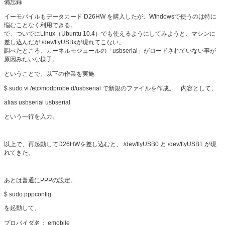
備忘録
イーモバイルもデータカード D26HW を購入したが、Windowsで使うのは特に
悩むことなく利用できる。
で、ついでにLinux（Ubuntu 10.4）でも使えるようにしてみようと、マシンに
差し込んだが /dev/ttyUSBxが現れてこない。
調べたところ、カーネルモジュールの「usbserial」がロードされていない事が
原因みたいな様子。
ということで、以下の作業を実施
$ sudo vi /etc/modprobe.d/usbserial で新規のファイルを作成。 内容として、
alias usbserial usbserial
という一行を入力。
以上で、再起動してD26HWを差し込むと、 /dev/ttyUSB0 と /dev/ttyUSB1 が現
れてきた。
あとは普通にPPPの設定。
$ sudo pppconfig
を起動して、
プロパイダ名： emobile