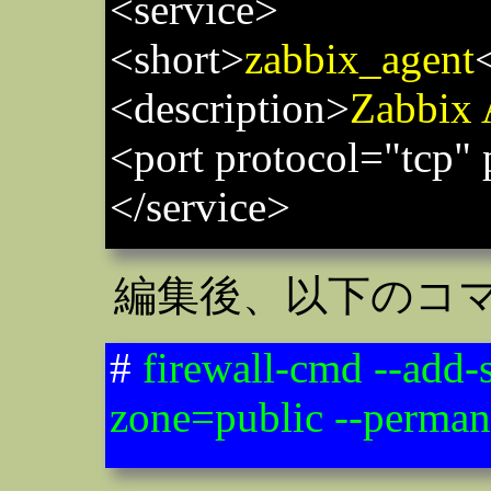
<service>
<short>
zabbix_agent
<description>
Zabbix 
<port protocol="tcp" 
</service>
編集後、以下のコ
#
firewall-cmd --add-
zone=public --perman