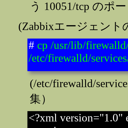
う 10051/tcp
(Zabbixエージェン
#
cp /usr/lib/firewall
/etc/firewalld/servic
(/etc/firewalld/servi
集）
<?xml version="1.0" 