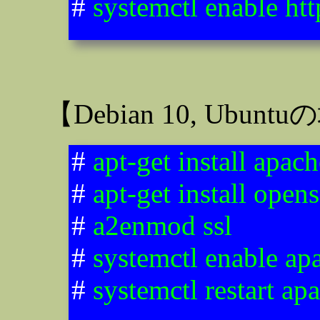
#
systemctl enable ht
【Debian 10, Ubun
#
apt-get install apac
#
apt-get install opens
#
a2enmod ssl
#
systemctl enable ap
#
systemctl restart ap