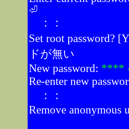
⏎
：：
Set root password? [
ドが無い
New password:
****
Re-enter new passwo
：：
Remove anonymous u