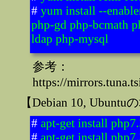
#
yum install --enab
php-gd php-bcmath p
ldap php-mysql
参考：
https://mirrors.tuna.t
【Debian 10, Ubun
#
apt-get install php7
#
apt-get install php