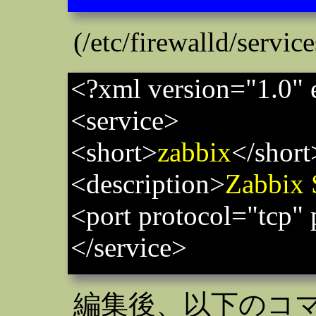
(/etc/firewalld/ser
<?xml version="1.0" 
<service>
<short>
zabbix
</short
<description>
Zabbix 
<port protocol="tcp" 
</service>
編集後、以下のコ