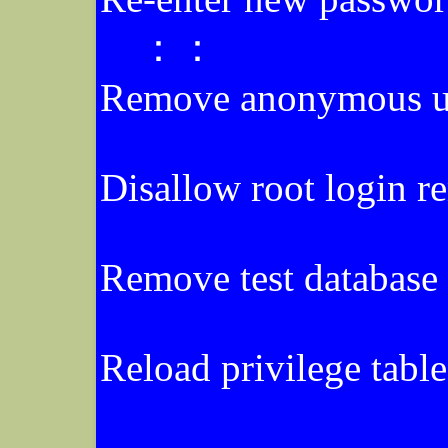
：：
Remove anonymous u
Disallow root login r
Remove test database 
Reload privilege tabl