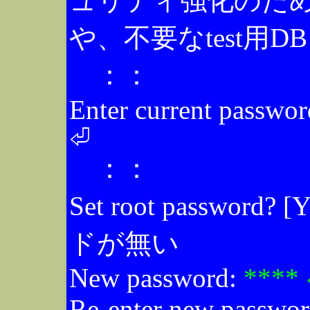
ュリティ強化のた
や、不要なtest用D
：：
Enter current password
⏎
：：
Set root password? [
ドが無い
New password:
****
Re-enter new passwo