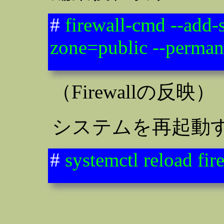
#
firewall-cmd --add-
zone=public --perman
（Firewallの反映）
システムを再起動
#
systemctl reload fir