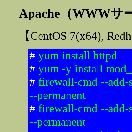
Apache（WWW
【CentOS 7(x64), Re
#
yum install httpd
#
yum -y install mod_
#
firewall-cmd --add-
--permanent
#
firewall-cmd --add-
--permanent