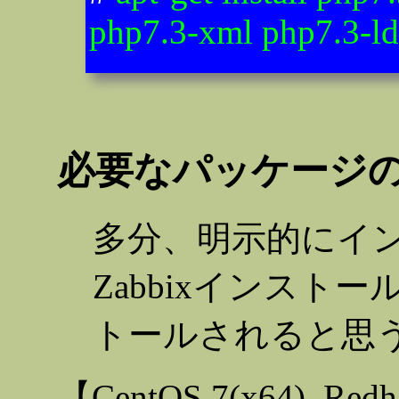
php7.3-xml php7.3-l
必要なパッケージ
多分、明示的にイ
Zabbixインスト
トールされると思
【CentOS 7(x64), Re