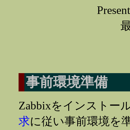
Prese
最
事前環境準備
Zabbixをインスト
求
に従い事前環境を