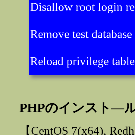
Disallow root login r
Remove test database 
Reload privilege tabl
PHPのインスト―
【CentOS 7(x64), Re