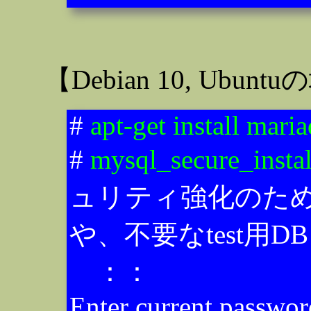
【Debian 10, Ubun
#
apt-get install mari
#
mysql_secure_instal
ュリティ強化のた
や、不要なtest用D
：：
Enter current password