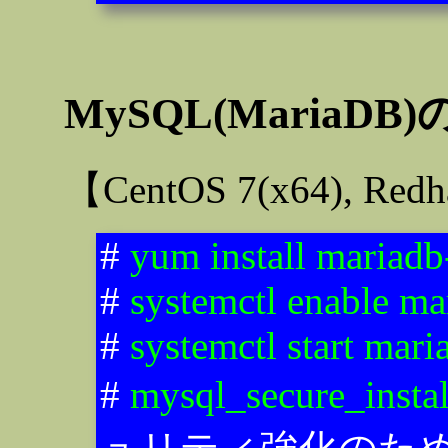
MySQL(MariaD
【CentOS 7(x64), Re
#
yum install mariadb
#
systemctl enable ma
#
systemctl start mari
#
mysql_secure_instal