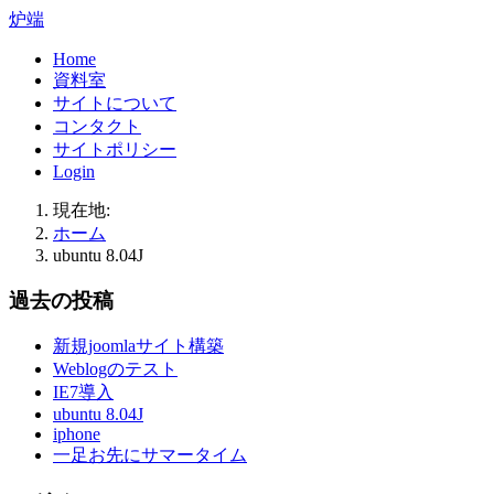
炉端
Home
資料室
サイトについて
コンタクト
サイトポリシー
Login
現在地:
ホーム
ubuntu 8.04J
過去の投稿
新規joomlaサイト構築
Weblogのテスト
IE7導入
ubuntu 8.04J
iphone
一足お先にサマータイム