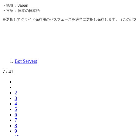
・地域： Japan
・言語： 日本の日本語
を選択してクライド保存用のパスフェーズを適当に選択し保存します。（このパスフ
Bot Servers
7 / 41
2
3
4
5
6
7
8
9