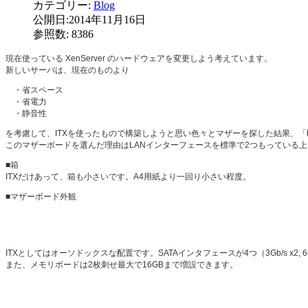
カテゴリー:
Blog
公開日:2014年11月16日
参照数: 8386
現在使っている XenServer のハードウェアを変更しよう考えています。
新しいサーバは、現在のものより
・省スペース
・省電力
・静音性
を考慮して、ITXを使ったもので構築しようと思い色々とマザーを探した結果、「BIO
このマザーボードを選んだ理由はLANインターフェースを標準で2つもっている上
■箱
ITXだけあって、箱も小さいです。A4用紙より一回り小さい程度。
■マザーボード外観
ITXとしてはオーソドックスな配置です。SATAインタフェースが4つ（3Gb/s x2, 6G
また、メモリボードは2枚刺せ最大で16GBまで増設できます。