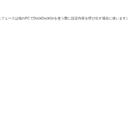
ェースは他のPCでDockDuckGoを使う際に設定内容を呼び出す場合に使います