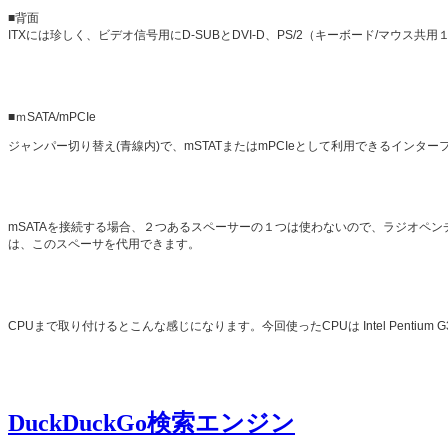
■背面
ITXには珍しく、ビデオ信号用にD-SUBとDVI-D、PS/2（キーボード/マウス共用
■ｍSATA/mPCIe
ジャンパー切り替え(青線内)で、mSTATまたはmPCIeとして利用できるインタ
mSATAを接続する場合、２つあるスペーサーの１つは使わないので、ラジオペン
は、このスペーサを代用できます。
CPUまで取り付けるとこんな感じになります。今回使ったCPUは Intel Pentium G
DuckDuckGo検索エンジン