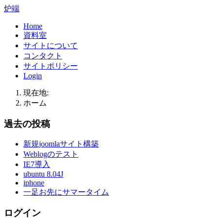
炉端
Home
資料室
サイトについて
コンタクト
サイトポリシー
Login
現在地:
ホーム
過去の投稿
新規joomlaサイト構築
Weblogのテスト
IE7導入
ubuntu 8.04J
iphone
一足お先にサマータイム
ログイン