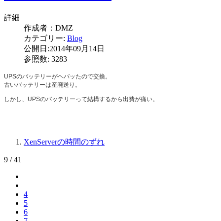
詳細
作成者：
DMZ
カテゴリー:
Blog
公開日:2014年09月14日
参照数: 3283
UPSのバッテリーがヘバッたので交換。
古いバッテリーは産廃送り。
しかし、UPSのバッテリーって結構するから出費が痛い。
XenServerの時間のずれ
9 / 41
4
5
6
7