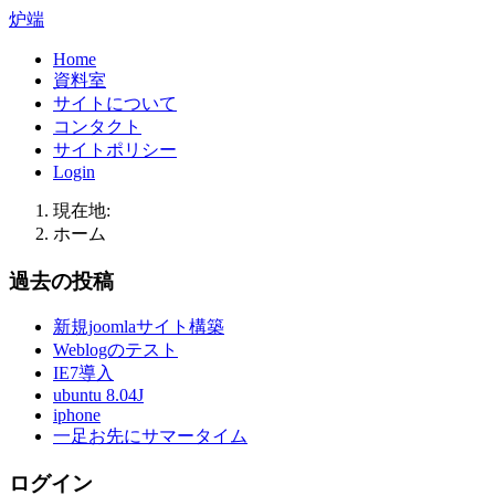
炉端
Home
資料室
サイトについて
コンタクト
サイトポリシー
Login
現在地:
ホーム
過去の投稿
新規joomlaサイト構築
Weblogのテスト
IE7導入
ubuntu 8.04J
iphone
一足お先にサマータイム
ログイン