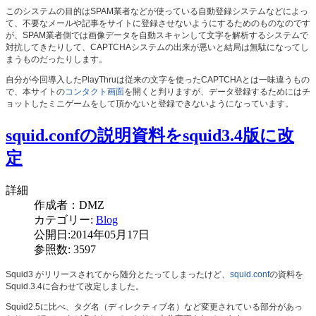
このシステムの目的はSPAM業者などが使っている自動登録システムなどによっ
て、不要なメールや記事をサイトに登録させないようにするためのものなのです
が、SPAM業者側では画像データを自動スキャンして文字を解析するシステムで
対抗してきたりして、CAPTCHAシステムの出来が悪いと結局は無駄になってし
まうものだったりします。
自分が今回導入したPlayThruは従来の文字を使ったCAPTCHAとは一味違うもの
で、本サイトの
コンタクト画面
を開くと判りますが、データ登録するためにはチ
ョットしたミニゲームをして頂かないと登録できないようになっています。
squid.confの説明資料をsquid3.4版に改
定
詳細
作成者：
DMZ
カテゴリー:
Blog
公開日:2014年05月17日
参照数: 3597
Squid3 がリリースされてから随分とたってしまったけど、
squid.conf
の資料を
Squid.3.4に合わせて改定しました。
Squid2.5に比べ、タグ名（ディレクティブ名）など変更されている部分があっ