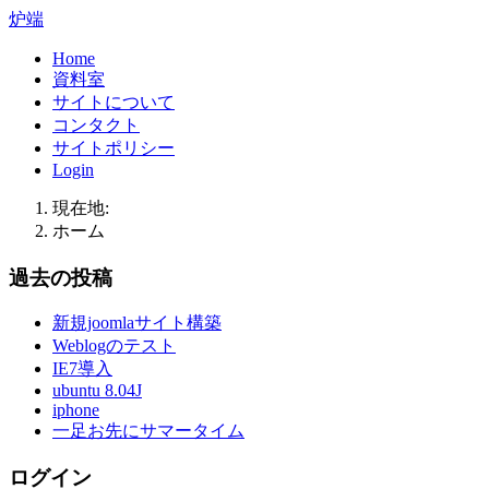
炉端
Home
資料室
サイトについて
コンタクト
サイトポリシー
Login
現在地:
ホーム
過去の投稿
新規joomlaサイト構築
Weblogのテスト
IE7導入
ubuntu 8.04J
iphone
一足お先にサマータイム
ログイン